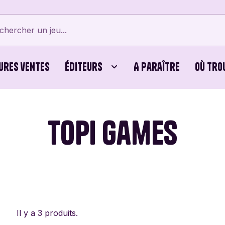
ures ventes
Éditeurs
A paraître
Où tro
tes
Bellows Intent
Cubes
Beyblade X
Bicyc
Topi Games
erts
Card Noir
Jeux Familiaux
Cartamundi
Editi
ames
Cayro
Puzzles
Chouic
Comb
Dijon Jogos
Dujardin
Éditio
Vert
Il y a 3 produits.