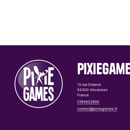
Passe Ton Tour
Games
Ravensburger
Sentosphère
Topi Games
PixieGam
13 rue Diderot
94300 Vincennes
France
0184602899
contact@pixiegames.fr