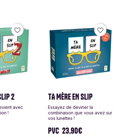
lyn Games
favorite_border
favorite_border
en
o
y
LIP 2
TA MÈRE EN SLIP
sa & Doug
revient avec
Essayez de deviner la
ion !
combinaison que vous avez sur
vos lunettes !
nx
PVC
23,90€