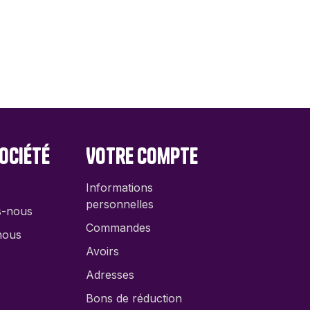
ed Games
dt
y 11
ite
nale
ociété
Votre compte
Informations
personnelles
s-nous
Commandes
nous
Avoirs
Adresses
Bons de réduction