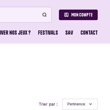
Mon compte
uver nos jeux ?
Festivals
SAV
Contact
le
ons de Base
o Games
ns du Lion
Trier par :
Pertinence