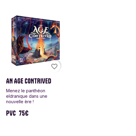
favorite_border
AN AGE CONTRIVED
Menez le panthéon
eldranique dans une
nouvelle ère !
PVC
75€