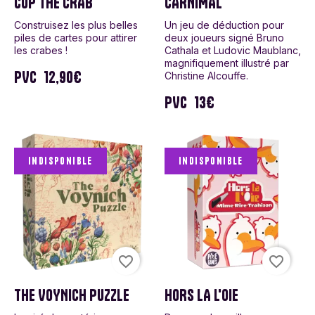
CUP THE CRAB
CARNIMAL
Construisez les plus belles
Un jeu de déduction pour
piles de cartes pour attirer
deux joueurs signé Bruno
les crabes !
Cathala et Ludovic Maublanc,
magnifiquement illustré par
PVC
12,90€
Christine Alcouffe.
PVC
13€
Indisponible
Indisponible
favorite_border
favorite_border
THE VOYNICH PUZZLE
HORS LA L'OIE