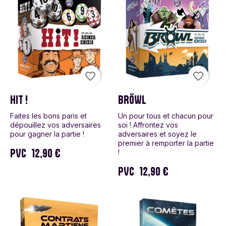
favorite_border
favorite_border
HIT !
BRÖWL
Faites les bons paris et
Un pour tous et chacun pour
dépouillez vos adversaires
soi ! Affrontez vos
pour gagner la partie !
adversaires et soyez le
premier à remporter la partie
PVC
12,90 €
!
PVC
12,90 €