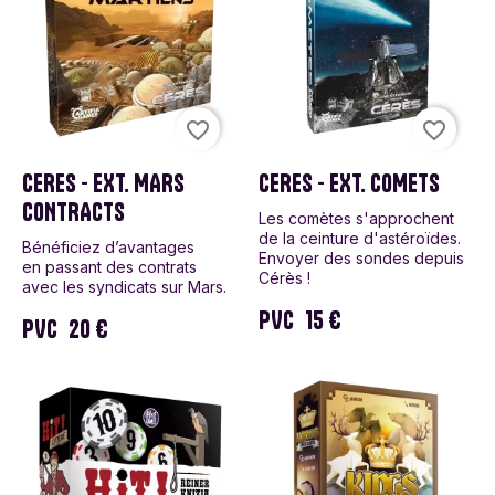
favorite_border
favorite_border
CERES - EXT. MARS
CERES - EXT. COMETS
CONTRACTS
Les comètes s'approchent
de la ceinture d'astéroïdes.
Bénéficiez d’avantages
Envoyer des sondes depuis
en passant des contrats
Cérès !
avec les syndicats sur Mars.
PVC
15 €
PVC
20 €