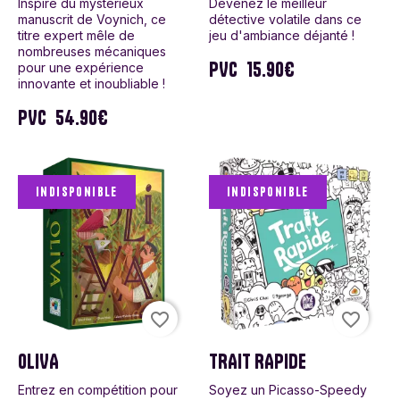
Inspiré du mystérieux
Devenez le meilleur
manuscrit de Voynich, ce
détective volatile dans ce
titre expert mêle de
jeu d'ambiance déjanté !
nombreuses mécaniques
PVC
15.90€
pour une expérience
innovante et inoubliable !
PVC
54.90€
Indisponible
Indisponible
favorite_border
favorite_border
OLIVA
TRAIT RAPIDE
Entrez en compétition pour
Soyez un Picasso-Speedy