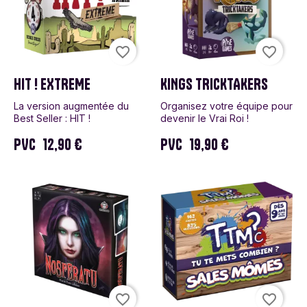
favorite_border
favorite_border
HIT ! EXTREME
KINGS TRICKTAKERS
La version augmentée du
Organisez votre équipe pour
Best Seller : HIT !
devenir le Vrai Roi !
PVC
12,90 €
PVC
19,90 €
favorite_border
favorite_border