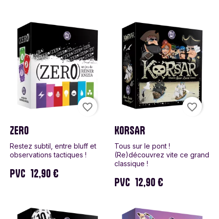
favorite_border
favorite_border
ZERO
KORSAR
Restez subtil, entre bluff et
Tous sur le pont !
observations tactiques !
(Re)découvrez vite ce grand
classique !
PVC
12,90 €
PVC
12,90 €