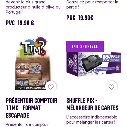
devenir le plus grand
Gonzalez pour remporter la
producteur d'huile d'olive du
partie !
Portugal !
PVC
19.90€
PVC
19.90 €
Indisponible
favorite_border
favorite_border
PRÉSENTOIR COMPTOIR
SHUFFLE PIX -
TTMC - FORMAT
MÉLANGEUR DE CARTES
ESCAPADE
L'accessoire indispensable
pour mélanger les cartes !
Présentoir de comptoir