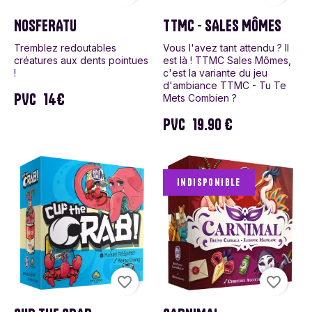
NOSFERATU
TTMC - SALES MÔMES
Tremblez redoutables
Vous l'avez tant attendu ? Il
créatures aux dents pointues
est là ! TTMC Sales Mômes,
!
c'est la variante du jeu
d'ambiance TTMC - Tu Te
PVC
14€
Mets Combien ?
PVC
19.90 €
Indisponible
favorite_border
favorite_border