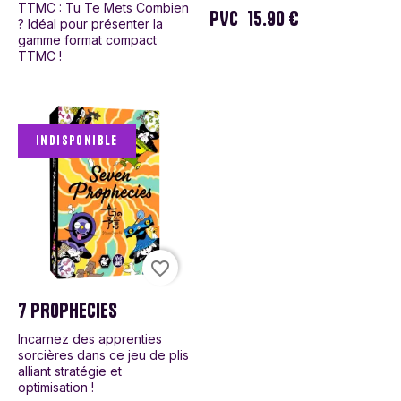
TTMC : Tu Te Mets Combien
PVC
15.90 €
? Idéal pour présenter la
gamme format compact
TTMC !
Indisponible
favorite_border
7 PROPHECIES
Incarnez des apprenties
sorcières dans ce jeu de plis
alliant stratégie et
optimisation !