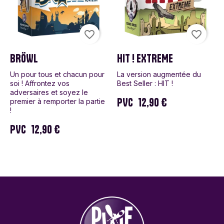
favorite_border
favorite_border
BRÖWL
HIT ! EXTREME
Un pour tous et chacun pour
La version augmentée du
soi ! Affrontez vos
Best Seller : HIT !
adversaires et soyez le
PVC
12,90 €
premier à remporter la partie
!
PVC
12,90 €