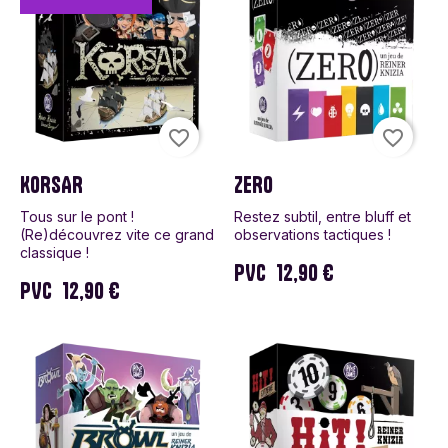
favorite_border
favorite_border
KORSAR
ZERO
Tous sur le pont !
Restez subtil, entre bluff et
(Re)découvrez vite ce grand
observations tactiques !
classique !
PVC
12,90 €
PVC
12,90 €