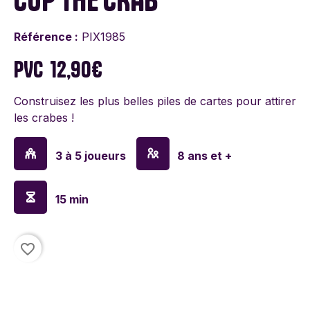
Référence :
PIX1985
PVC
12,90€
Construisez les plus belles piles de cartes pour attirer
les crabes !
3 à 5 joueurs
8 ans et +
15 min
favorite_border