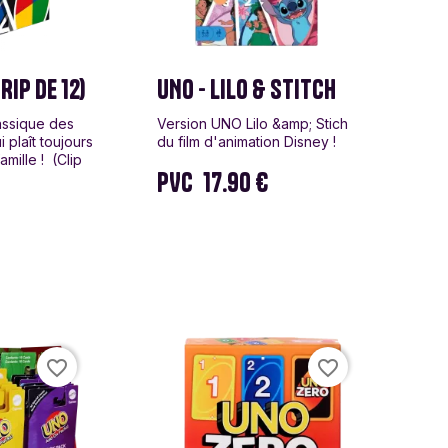
RIP DE 12)
UNO - LILO & STITCH
assique des
Version UNO Lilo &amp; Stich
 plaît toujours
du film d'animation Disney !
amille ! (Clip
PVC
17.90 €
favorite_border
favorite_border