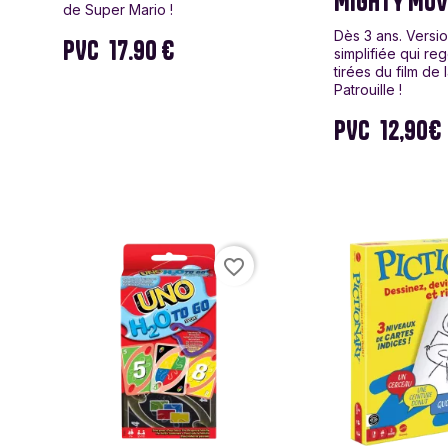
MIGHTY MOV
de Super Mario !
Dès 3 ans. Versi
PVC
17.90 €
simplifiée qui r
tirées du film de 
Patrouille !
PVC
12,90€
favorite_border