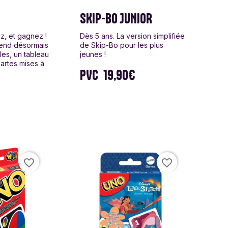
SKIP-BO JUNIOR
z, et gagnez !
Dès 5 ans. La version simplifiée
rend désormais
de Skip-Bo pour les plus
les, un tableau
jeunes !
cartes mises à
PVC
19,90€
favorite_border
favorite_border