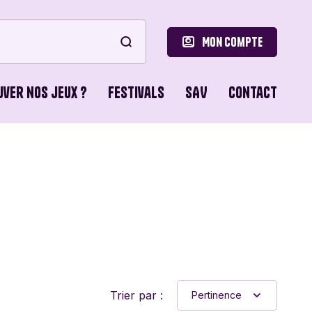
Mon compte
uver nos jeux ?
Festivals
SAV
Contact
le
ons de Base
o Games
ons du Lion
Trier par :
Pertinence