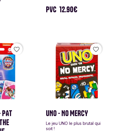
PVC
12.90€
favorite_border
favorite_border
- PAT
UNO - NO MERCY
 THE
Le jeu UNO le plus brutal qui
soit !