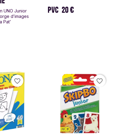
IE
PVC
20 €
on UNO Junior
egorge d’images
la Pat’
favorite_border
favorite_border