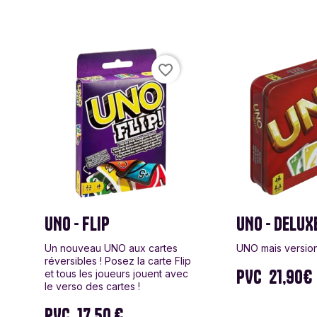
Escape 2222
Funko Games
Game
Glass Cannon
Goliath
Goul
Unplugged
favorite_border
Hasbro
Headu
Hirok
International team
Je suis d'ailleurs
Jumb
L'Espadon
La Bonne Vague
Lans
Insouciant
UNO - FLIP
UNO - DELUX
Mattel
Mayday Games
Melis
Un nouveau UNO aux cartes
UNO mais version
réversibles ! Posez la carte Flip
PVC
21,90€
et tous les joueurs jouent avec
Ozzak
Paladin
Phal
le verso des cartes !
PVC
17,50 €