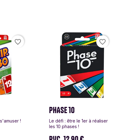
ed Games
dt
favorite_border
favorite_border
y 11
PHASE 10
 s'amuser !
Le défi : être le 1er à réaliser
les 10 phases !
€
PVC
12.90 €