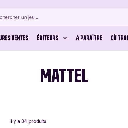
ures ventes
Éditeurs
A paraître
Où tro
tes
Bellows Intent
Cubes
Beyblade X
Bicyc
Mattel
erts
Card Noir
Jeux Familiaux
Cartamundi
Editi
ames
Cayro
Puzzles
Chouic
Comb
Dijon Jogos
Dujardin
Éditi
Vert
Il y a 34 produits.