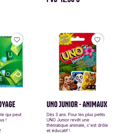
favorite_border
favorite_border
OYAGE
UNO JUNIOR - ANIMAUX
le qui peut
Dès 3 ans. Pour les plus petits
us !
UNO Junior revêt une
thématique animale, c'est drôle
€
et éducatif !