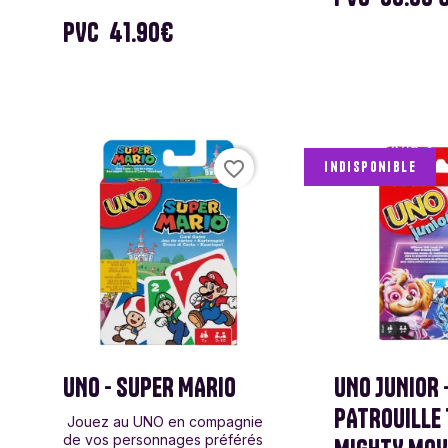
PVC
41.90€
favorite_border
Indisponible
UNO - SUPER MARIO
UNO JUNIOR 
PATROUILLE
Jouez au UNO en compagnie
de vos personnages préférés