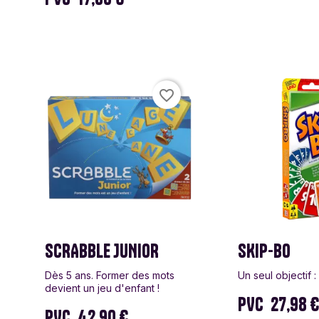
PixieGames
Portal Games
Quin
Riviera Games
Salty Knights
Schmi
favorite_border
Tabula Games
Tackturn
Theor
Uchibacoya
Winning Moves
SCRABBLE JUNIOR
SKIP-BO
Dès 5 ans. Former des mots
Un seul objectif :
devient un jeu d'enfant !
PVC
27,98 
PVC
42.90 €