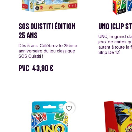
SOS OUISTITI ÉDITION
UNO (CLIP ST
25 ANS
UNO, le grand cl
jeux de cartes qui
Dès 5 ans. Célébrez le 25ème
autant à toute la f
anniversaire du jeu classique
Strip De 12)
SOS Ouistiti !
PVC
43,90 €
favorite_border