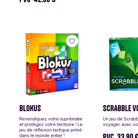
favorite_border
BLOKUS
SCRABBLE V
Revendiquez votre suprématie
Un jeu de Scrabb
et protégez votre territoire ! Le
voyager avec vo
jeu de réflexion tactique primé
PVC
33.90 
dans le monde entier !