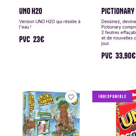
UNO H2O
PICTIONARY
Version UNO H2O qui résiste à
Dessinez, devine
l'eau !
Pictionary comp
2 feutres effaçab
PVC
23€
et de nouvelles 
jour.
PVC
33,90€
favorite_border
Indisponible