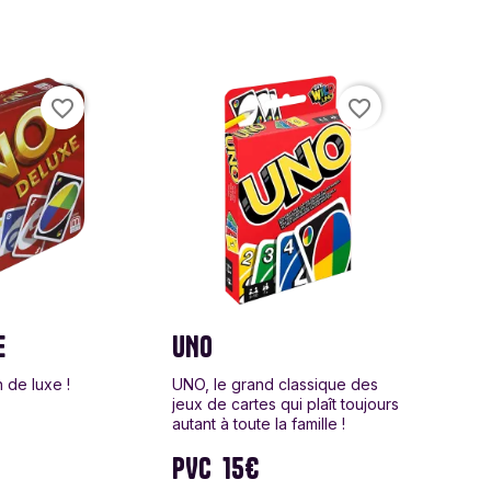
lyn Games
a
favorite_border
favorite_border
en
o
ay
E
UNO
sa & Doug
 de luxe !
UNO, le grand classique des
jeux de cartes qui plaît toujours
autant à toute la famille !
anx
PVC
15€