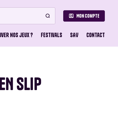
Mon compte
uver nos jeux ?
Festivals
SAV
Contact
le
ons de Base
EN SLIP
o Games
ons du Lion