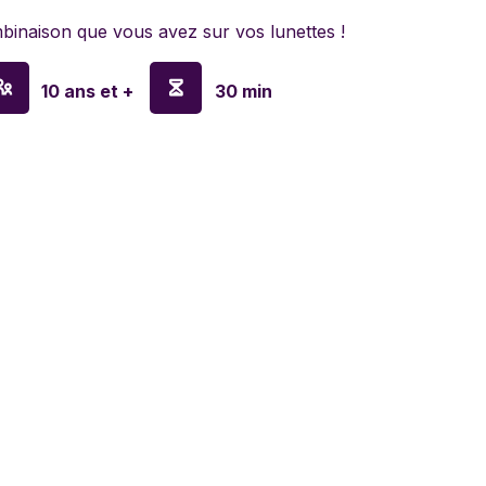
lyn Games
binaison que vous avez sur vos lunettes !
a
10 ans et +
30 min
en
o
ay
sa & Doug
anx