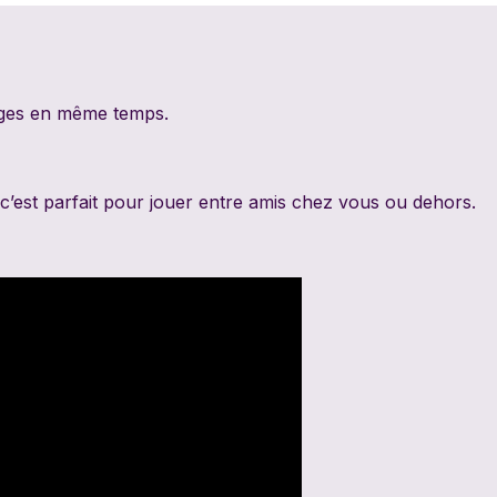
PixieGames
Portal Games
Quin
Riviera Games
Salty Knights
Schmi
ages en même temps.
Tabula Games
Tackturn
Theor
c’est parfait pour jouer entre amis chez vous ou dehors.
Uchibacoya
Winning Moves