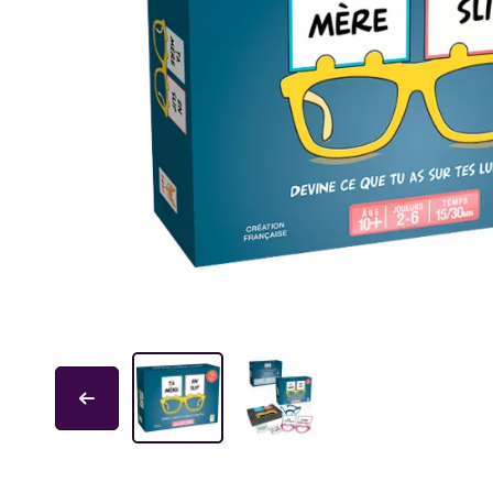
Educa
Garphill Games
GP Toys
Ice Makes
L'École des Loisirs
Mantic
Nathan