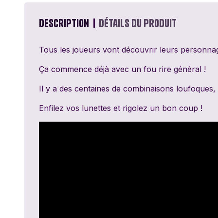
Passe Ton Tour
Games
Description
Détails du produit
Ravensburger
Tous les joueurs vont découvrir leurs personn
Sentosphère
Ça commence déjà avec un fou rire général !
Il y a des centaines de combinaisons loufoques, 
Topi Games
Enfilez vos lunettes et rigolez un bon coup !