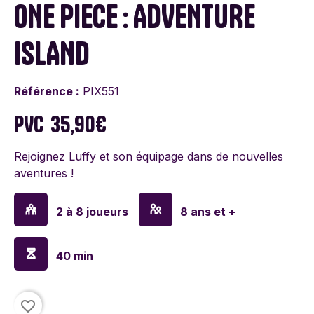
ONE PIECE : ADVENTURE
ISLAND
Référence :
PIX551
PVC
35,90€
Rejoignez Luffy et son équipage dans de nouvelles
aventures !
2 à 8 joueurs
8 ans et +
40 min
favorite_border