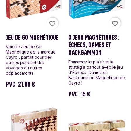
favorite_border
favorite_border
JEU DE GO MAGNÉTIQUE
3 JEUX MAGNÉTIQUES :
ÉCHECS, DAMES ET
Voici le Jeu de Go
BACKGAMMON
Magnétique de la marque
Cayro , parfait pour des
Emmenez le plaisir et la
parties pendant des
stratégie partout avec le jeu
voyages ou autres
d’Échecs, Dames et
déplacements !
Backgammon Magnétique de
PVC
21,90 €
Cayro !
PVC
15 €