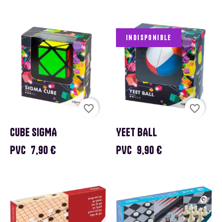
Indisponible
favorite_border
favorite_border
CUBE SIGMA
YEET BALL
PVC
7,90 €
PVC
9,90 €