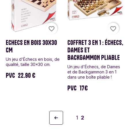
favorite_border
favorite_border
ECHECS EN BOIS 30X30
COFFRET 3 EN 1 : ÉCHECS,
CM
DAMES ET
BACKGAMMON PLIABLE
Un jeu d'Échecs en bois, de
qualité, taille 30x30 cm.
Un jeu d'Échecs, de Dames
et de Backgammon 3 en 1
PVC
22.90 €
dans une boîte pliable !
PVC
17€
1
2
Précédent