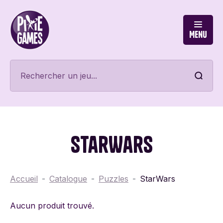
Menu
StarWars
Accueil
Catalogue
Puzzles
StarWars
Aucun produit trouvé.