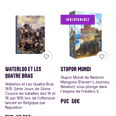
Indisponible
favorite_border
favorite_border
WATERLOO ET LES
STUPOR MUNDI
QUATRE BRAS
Stupor Mundi de Nestore
Mangone (Darwin's Journey,
Waterloo et Les Quatre-Bras
Newton) vous plonge dans
1815. Série Jours de Gloire.
l'empire de Frédéric II.
Couvre les batailles des 16 et
18 juin 1815 lors de l’offensive
PVC
50€
lancée en Belgique par
Napoléon.