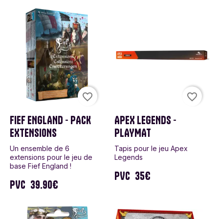
favorite_border
favorite_border
FIEF ENGLAND - PACK
APEX LEGENDS -
EXTENSIONS
PLAYMAT
Un ensemble de 6
Tapis pour le jeu Apex
extensions pour le jeu de
Legends
base Fief England !
PVC
35€
PVC
39.90€