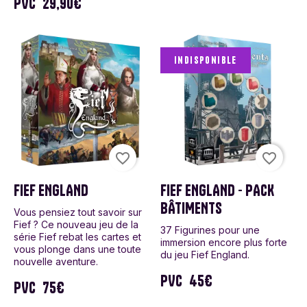
PVC
29,90€
Indisponible
favorite_border
favorite_border
FIEF ENGLAND
FIEF ENGLAND - PACK
BÂTIMENTS
Vous pensiez tout savoir sur
Fief ? Ce nouveau jeu de la
37 Figurines pour une
série Fief rebat les cartes et
immersion encore plus forte
vous plonge dans une toute
du jeu Fief England.
nouvelle aventure.
PVC
45€
PVC
75€