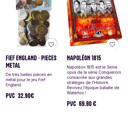
favorite_border
favorite_border
FIEF ENGLAND - PIECES
NAPOLÉON 1815
METAL
Napoléon 1815 est le 3ème
opus de la série Conquerors
De très belles pièces en
consacrée aux grandes
métal pour le jeu Fief
stratèges de l’Histoire.
England.
Revivez l’épique bataille de
Waterloo !
PVC
32.90€
PVC
69.90 €