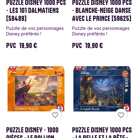
PUZZLE DISNEY 1000 PCS
PUZZLE DISNEY 1000 PCS
- LES 101 DALMATIENS
- BLANCHE-NEIGE DANSE
[59489]
AVEC LE PRINCE [59625]
Puzzle de vos personnages
Puzzle de vos personnages
Disney préférés !
Disney préférés !
PVC
19,90 €
PVC
19,90 €
favorite_border
favorite_border
PUZZLE DISNEY - 1000
PUZZLE DISNEY 1000 PCS
PIÈCES - LE ROI LION
- LA BELLE ET LA BÊTE :