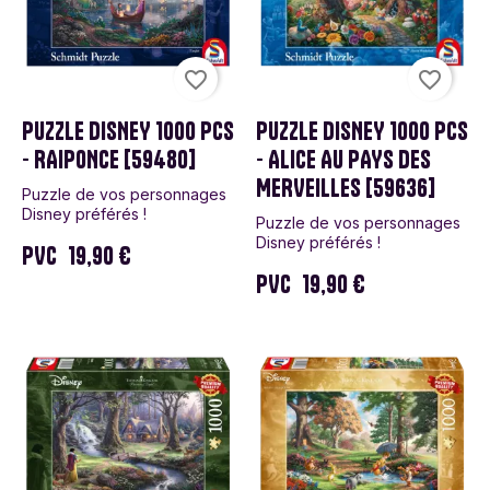
favorite_border
favorite_border
PUZZLE DISNEY 1000 PCS
PUZZLE DISNEY 1000 PCS
- RAIPONCE [59480]
- ALICE AU PAYS DES
MERVEILLES [59636]
Puzzle de vos personnages
Disney préférés !
Puzzle de vos personnages
Disney préférés !
PVC
19,90 €
PVC
19,90 €