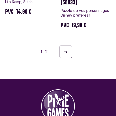
[58033]
Lilo &amp; Stitch !
PVC
14.90 €
Puzzle de vos personnages
Disney préférés !
PVC
19,90 €
1
2
Suivant