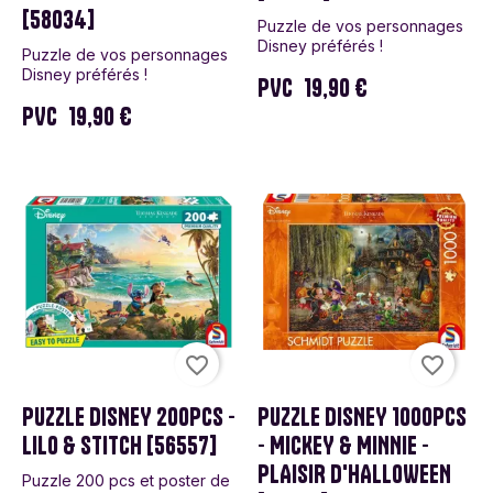
[58034]
Puzzle de vos personnages
Disney préférés !
Puzzle de vos personnages
Disney préférés !
PVC
19,90 €
PVC
19,90 €
favorite_border
favorite_border
PUZZLE DISNEY 200PCS -
PUZZLE DISNEY 1000PCS
LILO & STITCH [56557]
- MICKEY & MINNIE -
PLAISIR D'HALLOWEEN
Puzzle 200 pcs et poster de