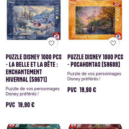
favorite_border
favorite_border
PUZZLE DISNEY 1000 PCS
PUZZLE DISNEY 1000 PCS
- LA BELLE ET LA BÊTE :
- POCAHONTAS [59688]
ENCHANTEMENT
Puzzle de vos personnages
HIVERNAL [59671]
Disney préférés !
PVC
19,90 €
Puzzle de vos personnages
Disney préférés !
PVC
19,90 €