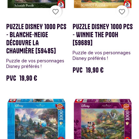
favorite_border
favorite_border
PUZZLE DISNEY 1000 PCS
PUZZLE DISNEY 1000 PCS
- BLANCHE-NEIGE
- WINNIE THE POOH
DÉCOUVRE LA
[59689]
CHAUMIÈRE [59485]
Puzzle de vos personnages
Disney préférés !
Puzzle de vos personnages
Disney préférés !
PVC
19,90 €
PVC
19,90 €