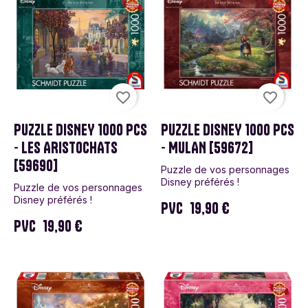
favorite_border
favorite_border
PUZZLE DISNEY 1000 PCS
PUZZLE DISNEY 1000 PCS
- LES ARISTOCHATS
- MULAN [59672]
[59690]
Puzzle de vos personnages
Disney préférés !
Puzzle de vos personnages
Disney préférés !
PVC
19,90 €
PVC
19,90 €