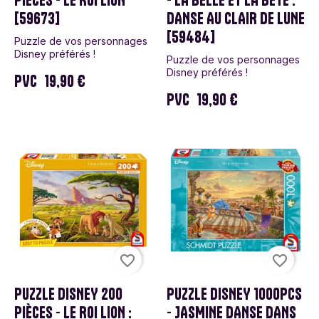
[59673]
DANSE AU CLAIR DE LUNE
[59484]
Puzzle de vos personnages
Disney préférés !
Puzzle de vos personnages
Disney préférés !
PVC
19,90 €
PVC
19,90 €
favorite_border
favorite_border
PUZZLE DISNEY 200
PUZZLE DISNEY 1000PCS
PIÈCES - LE ROI LION :
- JASMINE DANSE DANS