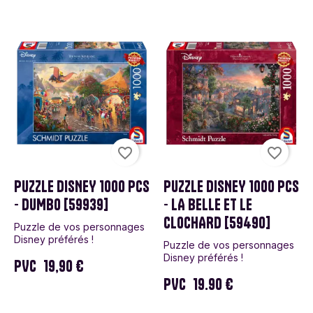
favorite_border
favorite_border
PUZZLE DISNEY 1000 PCS
PUZZLE DISNEY 1000 PCS
- DUMBO [59939]
- LA BELLE ET LE
CLOCHARD [59490]
Puzzle de vos personnages
Disney préférés !
Puzzle de vos personnages
Disney préférés !
PVC
19,90 €
PVC
19.90 €