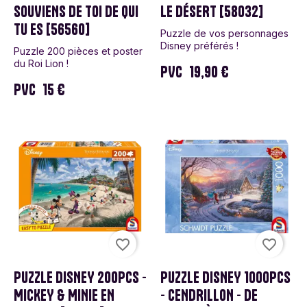
SOUVIENS DE TOI DE QUI
LE DÉSERT [58032]
TU ES [56560]
Puzzle de vos personnages
Disney préférés !
Puzzle 200 pièces et poster
du Roi Lion !
PVC
19,90 €
PVC
15 €
favorite_border
favorite_border
PUZZLE DISNEY 200PCS -
PUZZLE DISNEY 1000PCS
MICKEY & MINIE EN
- CENDRILLON - DE