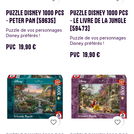
PUZZLE DISNEY 1000 PCS
PUZZLE DISNEY 1000 PCS
- PETER PAN [59635]
- LE LIVRE DE LA JUNGLE
[59473]
Puzzle de vos personnages
Disney préférés !
Puzzle de vos personnages
Disney préférés !
PVC
19,90 €
PVC
19,90 €
favorite_border
favorite_border