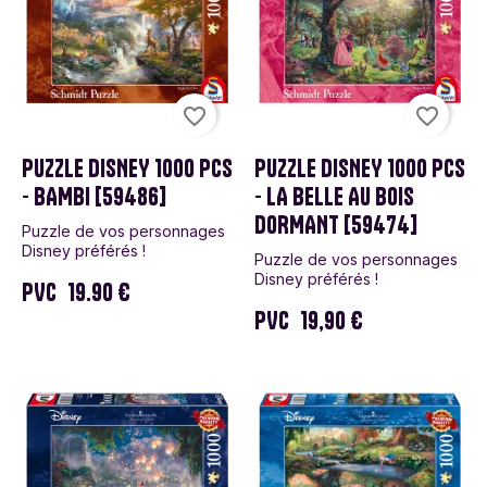
favorite_border
favorite_border
PUZZLE DISNEY 1000 PCS
PUZZLE DISNEY 1000 PCS
- BAMBI [59486]
- LA BELLE AU BOIS
DORMANT [59474]
Puzzle de vos personnages
Disney préférés !
Puzzle de vos personnages
Disney préférés !
PVC
19.90 €
PVC
19,90 €