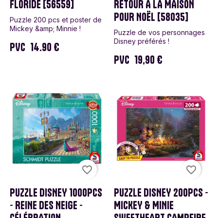
FLORIDE [56559]
RETOUR À LA MAISON
POUR NOËL [58035]
Puzzle 200 pcs et poster de
Mickey &amp; Minnie !
Puzzle de vos personnages
Disney préférés !
PVC
14.90 €
PVC
19,90 €
favorite_border
favorite_border
PUZZLE DISNEY 1000PCS
PUZZLE DISNEY 200PCS -
- REINE DES NEIGE -
MICKEY & MINIE