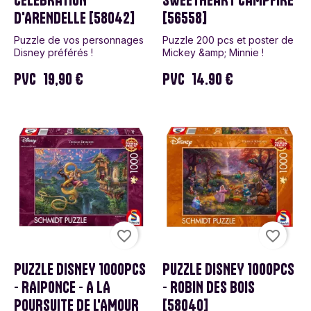
CÉLÉBRATION
SWEETHEART CAMPFIRE
D'ARENDELLE [58042]
[56558]
Puzzle de vos personnages
Puzzle 200 pcs et poster de
Disney préférés !
Mickey &amp; Minnie !
PVC
19,90 €
PVC
14.90 €
favorite_border
favorite_border
PUZZLE DISNEY 1000PCS
PUZZLE DISNEY 1000PCS
- RAIPONCE - A LA
- ROBIN DES BOIS
POURSUITE DE L'AMOUR
[58040]