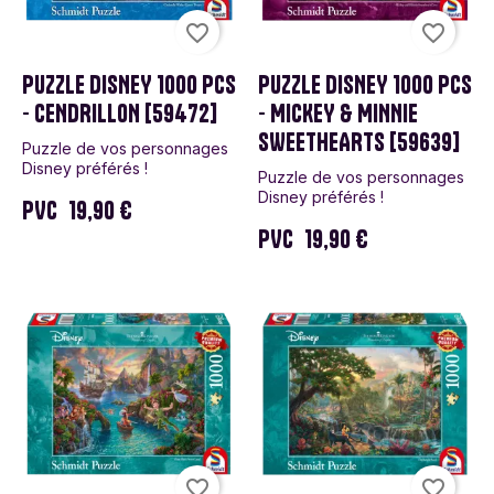
favorite_border
favorite_border
PUZZLE DISNEY 1000 PCS
PUZZLE DISNEY 1000 PCS
- CENDRILLON [59472]
- MICKEY & MINNIE
SWEETHEARTS [59639]
Puzzle de vos personnages
Disney préférés !
Puzzle de vos personnages
Disney préférés !
PVC
19,90 €
PVC
19,90 €
favorite_border
favorite_border