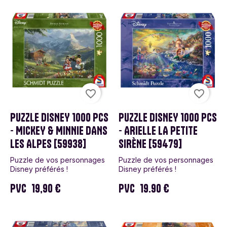
favorite_border
favorite_border
PUZZLE DISNEY 1000 PCS
PUZZLE DISNEY 1000 PCS
- MICKEY & MINNIE DANS
- ARIELLE LA PETITE
LES ALPES [59938]
SIRÈNE [59479]
Puzzle de vos personnages
Puzzle de vos personnages
Disney préférés !
Disney préférés !
PVC
19,90 €
PVC
19.90 €