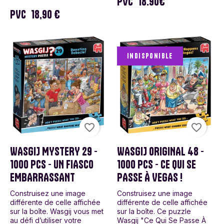
PVC
18.90€
PVC
18,90 €
Indisponible
favorite_border
favorite_border
WASGIJ MYSTERY 29 -
WASGIJ ORIGINAL 48 -
1000 PCS - UN FIASCO
1000 PCS - CE QUI SE
EMBARRASSANT
PASSE À VEGAS !
Construisez une image
Construisez une image
différente de celle affichée
différente de celle affichée
sur la boîte. Wasgij vous met
sur la boîte. Ce puzzle
au défi d’utiliser votre
Wasgij "Ce Qui Se Passe À