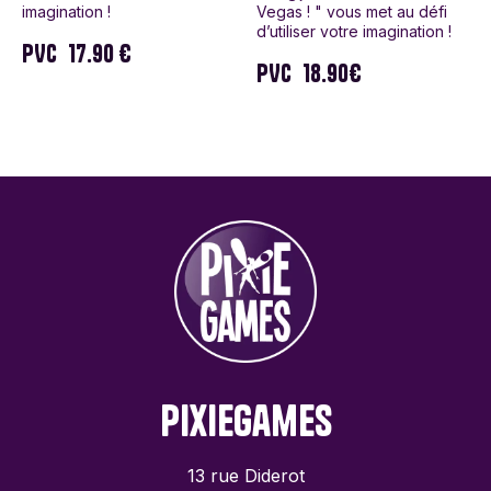
imagination !
Vegas ! " vous met au défi
d’utiliser votre imagination !
PVC
17.90 €
PVC
18.90€
PixieGames
13 rue Diderot