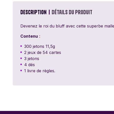
Passe Ton Tour
Games
Description
Détails du produit
Ravensburger
Devenez le roi du bluff avec cette superbe mall
Sentosphère
Contenu
:
300 jetons 11,5g
Topi Games
2 jeux de 54 cartes
3 jetons
4 dés
1 livre de règles.