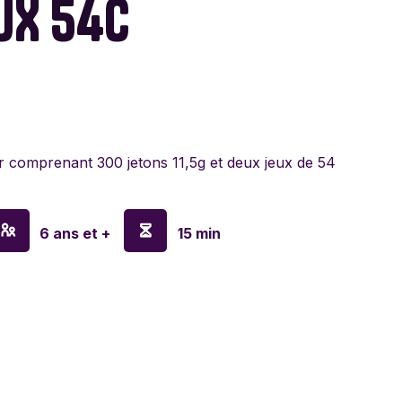
EUX 54C
lyn Games
a
en
 comprenant 300 jetons 11,5g et deux jeux de 54
o
ay
6 ans et +
15 min
sa & Doug
anx