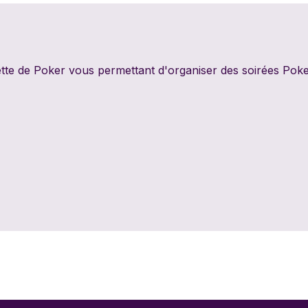
PixieGames
Portal Games
Quin
Riviera Games
Salty Knights
Schmi
ette de Poker vous permettant d'organiser des soirées Poker
Tabula Games
Tackturn
Theor
Uchibacoya
Winning Moves