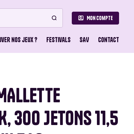
Mon compte
uver nos jeux ?
Festivals
SAV
Contact
le
ons de Base
 MALLETTE
o Games
, 300 JETONS 11,5
ons du Lion