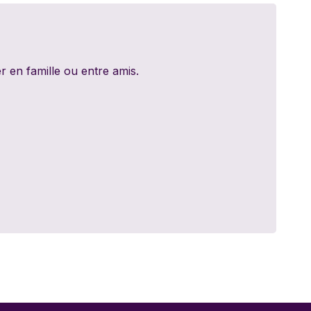
ed Games
dt
 en famille ou entre amis.
y 11