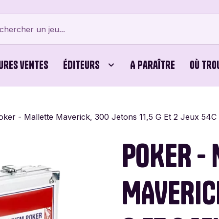
ures ventes
Éditeurs
A paraître
Où tro
tes
Bellows Intent
Cubes
Beyblade X
Bicyc
oker - Mallette Maverick, 300 Jetons 11,5 G Et 2 Jeux 54C
erts
Card Noir
Jeux Familiaux
Cartamundi
Editi
POKER -
ames
Cayro
Puzzles
Chouic
Comb
MAVERICK
Dijon Jogos
Dujardin
Éditi
Vert