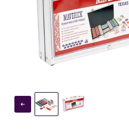
Educa
Garphill Games
GP Toys
Ice Makes
L'École des Loisirs
Mantic
Nathan