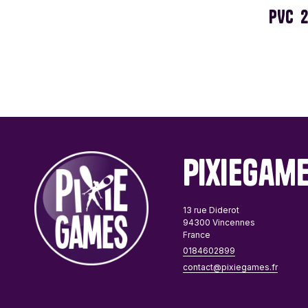
PVC
2
PixieGam
13 rue Diderot
94300 Vincennes
France
0184602899
contact@pixiegames.fr