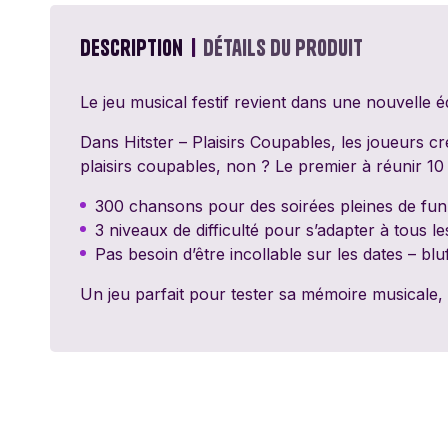
Passe Ton Tour
Games
Description
Détails du produit
Ravensburger
Le jeu musical festif revient dans une nouvelle é
Sentosphère
Dans Hitster – Plaisirs Coupables, les joueurs c
plaisirs coupables, non ? Le premier à réunir 10
Topi Games
300 chansons pour des soirées pleines de fun 
3 niveaux de difficulté pour s’adapter à tous l
Pas besoin d’être incollable sur les dates – bl
Un jeu parfait pour tester sa mémoire musicale, r