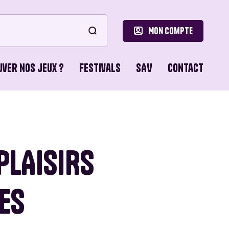
Mon compte
uver nos jeux ?
Festivals
SAV
Contact
le
ons de Base
PLAISIRS
o Games
ES
ons du Lion