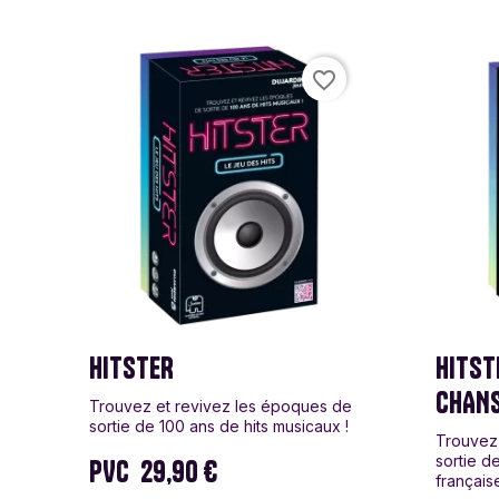
favorite_border
HITSTER
HITST
CHANS
Trouvez et revivez les époques de
sortie de 100 ans de hits musicaux !
Trouvez
sortie d
PVC
29,90 €
française