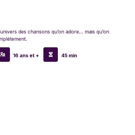
lyn Games
a
l’univers des chansons qu’on adore… mais qu’on
mplètement.
en
16 ans et +
45 min
o
ay
sa & Doug
anx