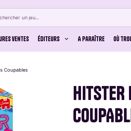
ures ventes
Éditeurs
A paraître
Où tro
tes
Bellows Intent
Cubes
Beyblade X
Bicyc
irs Coupables
erts
Card Noir
Jeux Familiaux
Cartamundi
Editi
HITSTER 
ames
Cayro
Puzzles
Chouic
Comb
COUPABL
Dijon Jogos
Dujardin
Éditi
Vert