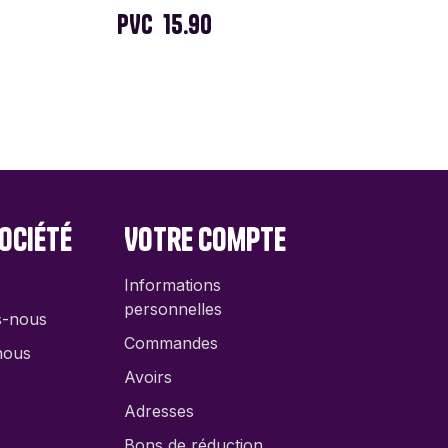
PVC
15.90
ociété
Votre compte
Informations
personnelles
s-nous
Commandes
nous
Avoirs
Adresses
Bons de réduction