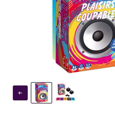
Educa
Garphill Games
GP Toys
Ice Makes
L'École des Loisirs
Mantic
Nathan