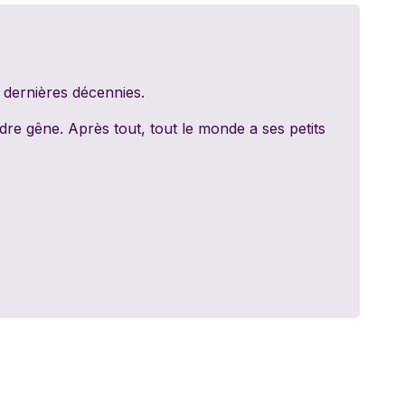
ed Games
dt
s dernières décennies.
y 11
dre gêne. Après tout, tout le monde a ses petits