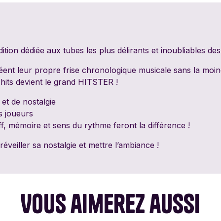
PixieGames
Portal Games
Quin
Riviera Games
Salty Knights
Schmi
dition dédiée aux tubes les plus délirants et inoubliables de
Tabula Games
Tackturn
Theor
réent leur propre frise chronologique musicale sans la moin
 hits devient le grand HITSTER !
Uchibacoya
Winning Moves
et de nostalgie
es joueurs
uff, mémoire et sens du rythme feront la différence !
éveiller sa nostalgie et mettre l’ambiance !
Vous aimerez aussi