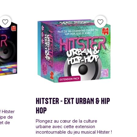
favorite_border
favorite_border
HITSTER - EXT URBAN & HIP
HOP
 Hitster
ipe de
Plongez au cœur de la culture
et de
urbaine avec cette extension
incontournable du jeu musical Hitster !