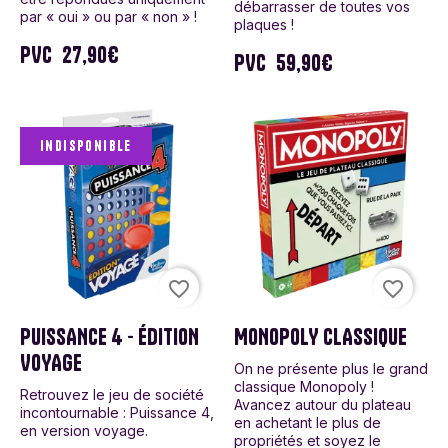
débarrasser de toutes vos
par « oui » ou par « non » !
plaques !
PVC
27,90€
PVC
59,90€
Indisponible
favorite_border
favorite_border
PUISSANCE 4 - ÉDITION
MONOPOLY CLASSIQUE
VOYAGE
On ne présente plus le grand
classique Monopoly !
Retrouvez le jeu de société
Avancez autour du plateau
incontournable : Puissance 4,
en achetant le plus de
en version voyage.
propriétés et soyez le