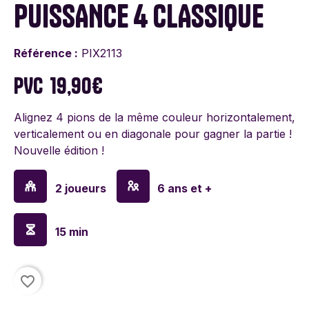
PUISSANCE 4 CLASSIQUE
Référence :
PIX2113
PVC
19,90€
Alignez 4 pions de la même couleur horizontalement,
verticalement ou en diagonale pour gagner la partie !
Nouvelle édition !
2 joueurs
6 ans et +
15 min
favorite_border