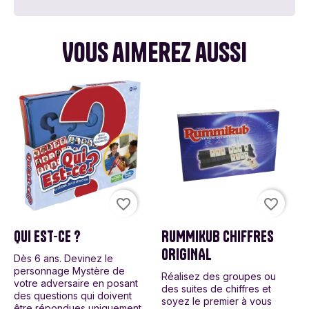
Vous aimerez aussi
favorite_border
favorite_border
QUI EST-CE ?
RUMMIKUB CHIFFRES
ORIGINAL
Dès 6 ans. Devinez le
personnage Mystère de
Réalisez des groupes ou
votre adversaire en posant
des suites de chiffres et
des questions qui doivent
soyez le premier à vous
être répondues uniquement