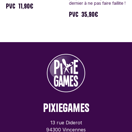
dernier à ne pas faire faillite !
PVC
11,90€
PVC
35,90€
PixieGames
13 rue Diderot
94300 Vincennes