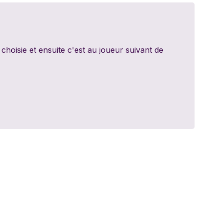
ed Games
dt
hoisie et ensuite c'est au joueur suivant de
y 11