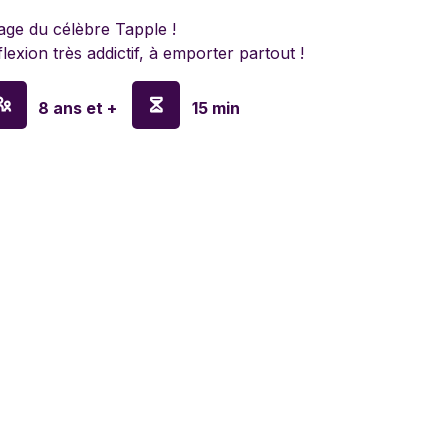
lyn Games
age du célèbre Tapple !
flexion très addictif, à emporter partout !
a
8 ans et +
15 min
en
o
ay
sa & Doug
anx