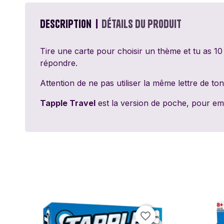
Passe Ton Tour
Games
Description
Détails du produit
Ravensburger
Tire une carte pour choisir un thème et tu as 10
répondre.
Sentosphère
Attention de ne pas utiliser la même lettre de to
Topi Games
Tapple Travel
est la version de poche, pour em
favorite_border