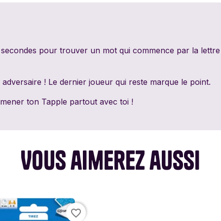
PixieGames
Portal Games
Quin
Riviera Games
Salty Knights
Schmi
 secondes pour trouver un mot qui commence par la lettre c
Tabula Games
Tackturn
Theor
n adversaire ! Le dernier joueur qui reste marque le point.
Uchibacoya
Winning Moves
mener ton Tapple partout avec toi !
Vous aimerez aussi
favorite_border