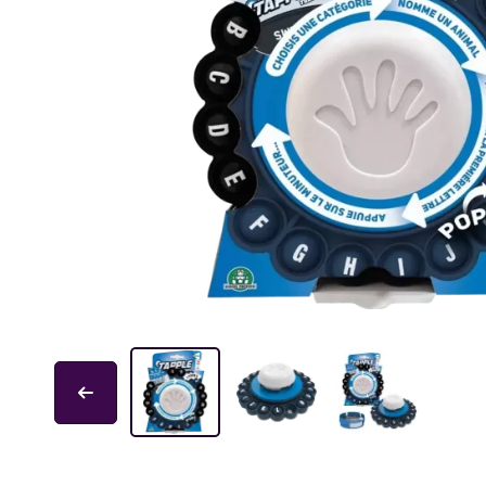
Educa
Garphill Games
GP Toys
Ice Makes
L'École des Loisirs
Mantic
Nathan