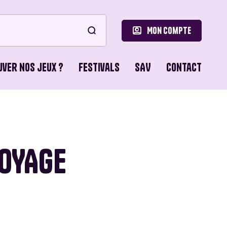
Mon compte
uver nos jeux ?
Festivals
SAV
Contact
le
ons de Base
VOYAGE
o Games
ons du Lion