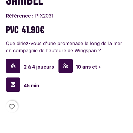
Référence :
PIX2031
PVC
41.90€
Que diriez-vous d'une promenade le long de la mer
en compagnie de l'auteure de Wingspan ?
2 à 4 joueurs
10 ans et +
45 min
favorite_border