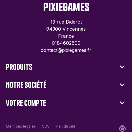
PixieGames
13 rue Diderot
94300 Vincennes
France
0184602899
contact@pixiegames.fr
Produits
Notre société
Votre compte
Mentions légales
CGV
Plan du site
Ad