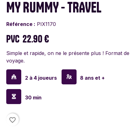
MY RUMMY - TRAVEL
Référence :
PIX1170
PVC
22.90 €
Simple et rapide, on ne le présente plus ! Format de
voyage.
2 à 4 joueurs
8 ans et +
30 min
favorite_border