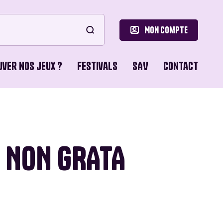
Mon compte
uver nos jeux ?
Festivals
SAV
Contact
le
ons de Base
 NON GRATA
o Games
ns du Lion