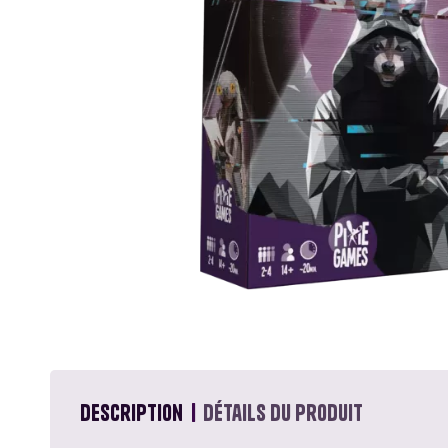
Educa
Garphill Games
GP Toys
Ice Makes
L'École des Loisirs
Mantic
Nathan
Description
Détails du produit