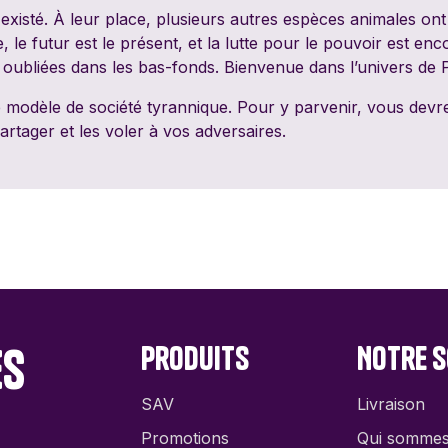
PixieGames
Portal Games
Quin
isté. À leur place, plusieurs autres espèces animales ont 
le futur est le présent, et la lutte pour le pouvoir est en
t oubliées dans les bas-fonds. Bienvenue dans l’univers de
Riviera Games
Salty Knights
Schmi
modèle de société tyrannique. Pour y parvenir, vous devre
rtager et les voler à vos adversaires.
Tabula Games
Tackturn
Theor
Uchibacoya
Winning Moves
La Su
Infer
es
Produits
Notre s
SAV
Livraison
Promotions
Qui somme