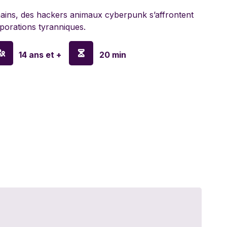
lyn Games
ins, des hackers animaux cyberpunk s’affrontent
porations tyranniques.
14 ans et +
20 min
en
o
y
sa & Doug
nx