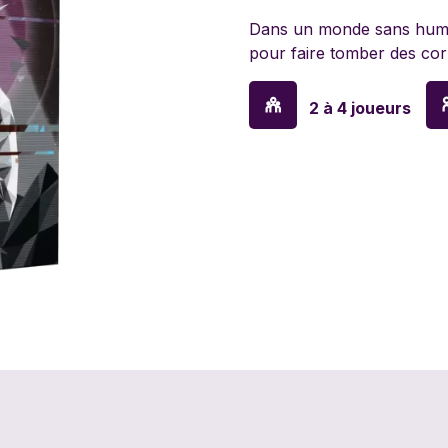
Escape 2222
Funko Games
Game
Dans un monde sans huma
pour faire tomber des cor
Glass Cannon
Goliath
Goula
Unplugged
2 à 4 joueurs
Hasbro
Headu
Hirok
International team
Je suis d'ailleurs
Jumb
L'Espadon
La Bonne Vague
Lansa
Insouciant
Mattel
Mayday Games
Melis
Ozzak
Paladin
Phala