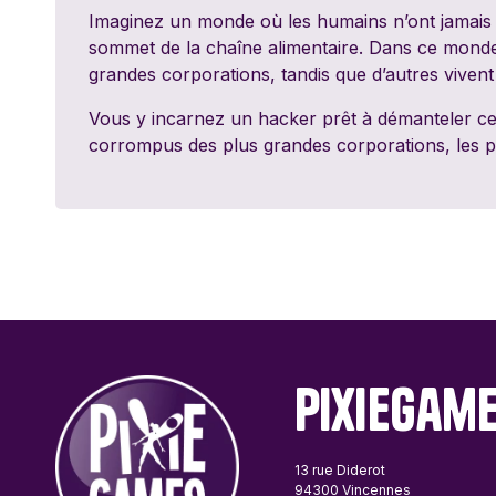
Passe Ton Tour
Imaginez un monde où les humains n’ont jamais ex
Games
sommet de la chaîne alimentaire. Dans ce monde, 
grandes corporations, tandis que d’autres viven
Ravensburger
Vous y incarnez un hacker prêt à démanteler ce 
corrompus des plus grandes corporations, les pa
Sentosphère
Topi Games
PixieGam
13 rue Diderot
94300 Vincennes