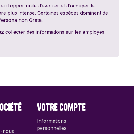
ed Games
eu l’opportunité d’évoluer et d’occuper le
core plus intense. Certaines espèces dominent de
 Persona non Grata.
dt
z collecter des informations sur les employés
y 11
ite
nale
ociété
Votre compte
Informations
personnelles
s-nous