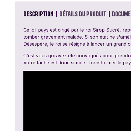
Passe Ton Tour
Games
Description
Détails du produit
Docume
Ravensburger
Ce joli pays est dirigé par le roi Sirop Sucré, ré
tomber gravement malade. Si son état ne s'amél
Sentosphère
Désespéré, le roi se résigne à lancer un grand co
Topi Games
C'est vous qui avez été convoqués pour prendre p
Votre tâche est donc simple : transformer le pa