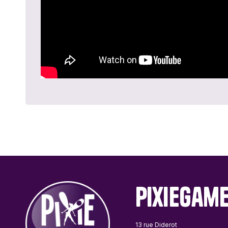
PixieGam
13 rue Diderot