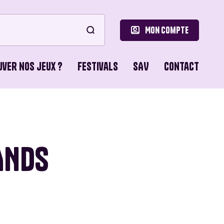
Mon compte
uver nos jeux ?
Festivals
SAV
Contact
le
ons de Base
ANDS
o Games
ons du Lion