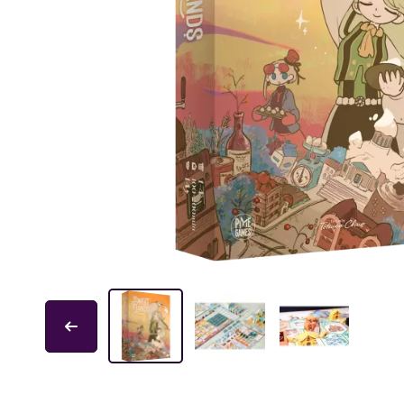
Educa
Garphill Games
GP Toys
Ice Makes
L'École des Loisirs
Mantic
Nathan