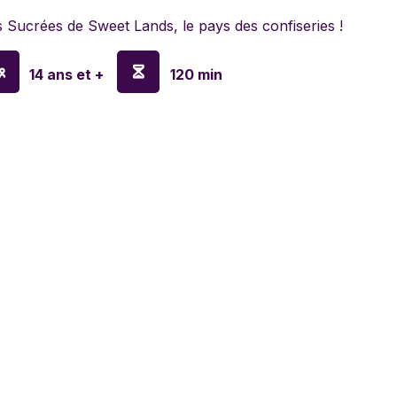
lyn Games
 Sucrées de Sweet Lands, le pays des confiseries !
a
14 ans et +
120 min
en
o
ay
sa & Doug
anx