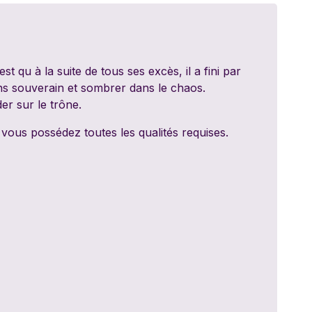
ed Games
dt
t qu à la suite de tous ses excès, il a fini par
ns souverain et sombrer dans le chaos.
y 11
er sur le trône.
 vous possédez toutes les qualités requises.