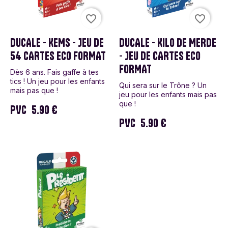
favorite_border
favorite_border
DUCALE - KEMS - JEU DE
DUCALE - KILO DE MERDE
54 CARTES ECO FORMAT
- JEU DE CARTES ECO
FORMAT
Dès 6 ans. Fais gaffe à tes
tics ! Un jeu pour les enfants
Qui sera sur le Trône ? Un
mais pas que !
jeu pour les enfants mais pas
que !
PVC
5.90 €
PVC
5.90 €