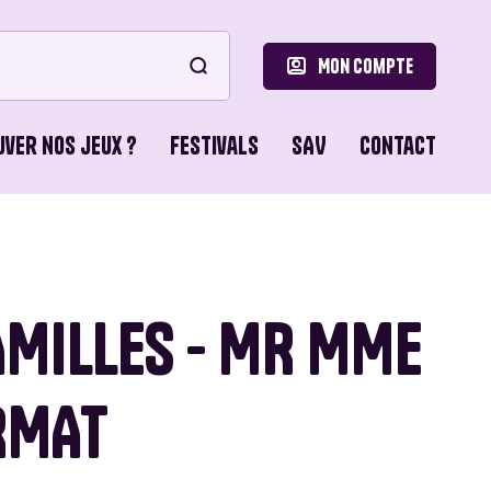
Mon compte
uver nos jeux ?
Festivals
SAV
Contact
le
ons de Base
AMILLES - MR MME
o Games
RMAT
ns du Lion