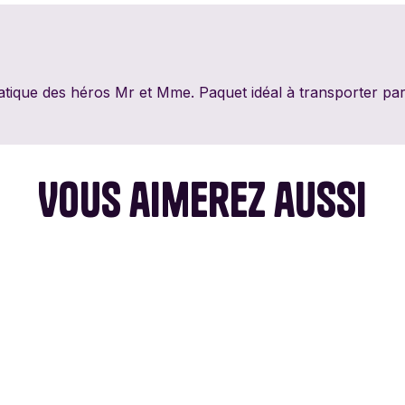
PixieGames
Portal Games
Quin
Riviera Games
Salty Knights
Schmi
matique des héros Mr et Mme. Paquet idéal à transporter par
Tabula Games
Tackturn
Theor
Uchibacoya
Winning Moves
La Su
Vous aimerez aussi
Infer