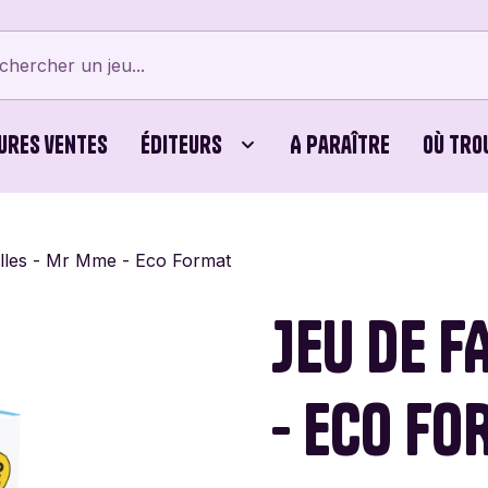
ures ventes
Éditeurs
A paraître
Où tro
tes
Bellows Intent
Cubes
Beyblade X
Bicyc
lles - Mr Mme - Eco Format
erts
Card Noir
Jeux Familiaux
Cartamundi
Editi
JEU DE F
ames
Cayro
Puzzles
Chouic
Comb
- ECO FO
Dijon Jogos
Dujardin
Éditio
Vert