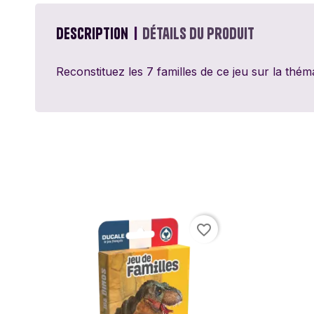
Passe Ton Tour
Games
Description
Détails du produit
Ravensburger
Reconstituez les 7 familles de ce jeu sur la thé
Sentosphère
Topi Games
favorite_border