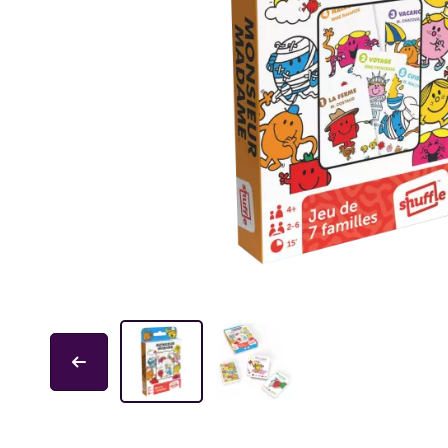
Educa
Garphill Games
GP Toys
Ice Makes
L'École des Loisirs
Mantic
Nathan