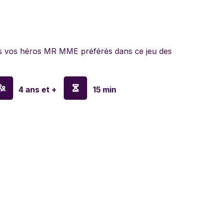
lyn Games
s vos héros MR MME préférés dans ce jeu des
en
4 ans et +
15 min
o
y
sa & Doug
nx