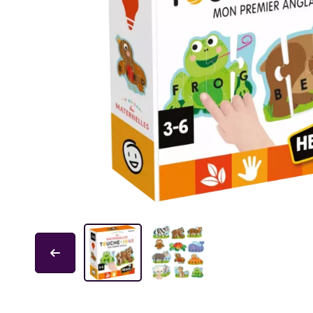
Educa
Garphill Games
GP Toys
Ice Makes
L'École des Loisirs
Mantic
Nathan