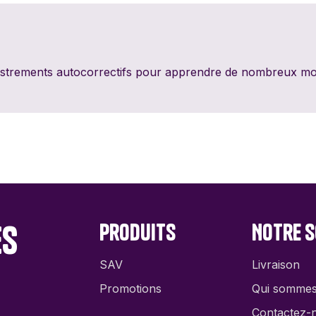
PixieGames
Portal Games
Quin
Riviera Games
Salty Knights
Schmi
astrements autocorrectifs pour apprendre de nombreux mot
Tabula Games
Tackturn
Theor
Uchibacoya
Winning Moves
es
Produits
Notre s
SAV
Livraison
Promotions
Qui somme
Contactez-