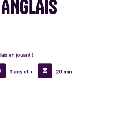
 ANGLAIS
lyn Games
a
en
ais en jouant !
o
3 ans et +
20 min
ay
sa & Doug
anx