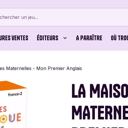
ures ventes
Éditeurs
A paraître
Où tro
tes
Bellows Intent
Cubes
Beyblade X
Bicyc
es Maternelles - Mon Premier Anglais
erts
Card Noir
Jeux Familiaux
Cartamundi
Editi
LA MAIS
ames
Cayro
Puzzles
Chouic
Comb
MATERNE
Dijon Jogos
Dujardin
Éditi
Vert