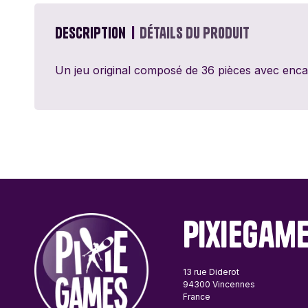
Passe Ton Tour
Games
Description
Détails du produit
Ravensburger
Un jeu original composé de 36 pièces avec enc
Sentosphère
Topi Games
PixieGam
13 rue Diderot
94300 Vincennes
France