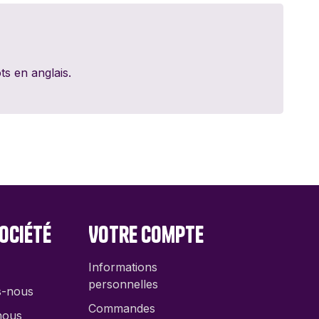
ed Games
dt
s en anglais.
y 11
ociété
Votre compte
Informations
personnelles
s-nous
Commandes
nous