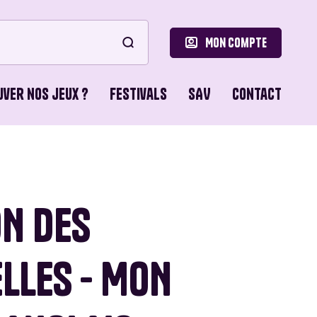
Mon compte
uver nos jeux ?
Festivals
SAV
Contact
le
ons de Base
ON DES
o Games
LLES - MON
ons du Lion