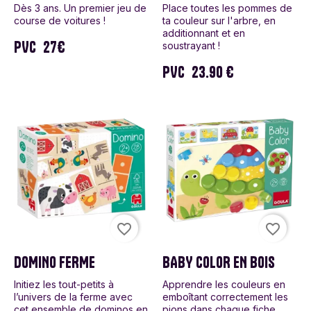
Dès 3 ans. Un premier jeu de
Place toutes les pommes de
course de voitures !
ta couleur sur l'arbre, en
additionnant et en
PVC
27€
soustrayant !
PVC
23.90 €
favorite_border
favorite_border
DOMINO FERME
BABY COLOR EN BOIS
Initiez les tout-petits à
Apprendre les couleurs en
l’univers de la ferme avec
emboîtant correctement les
cet ensemble de dominos en
pions dans chaque fiche.