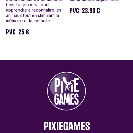
bois. Un jeu idéal pour
PVC
23.90 €
apprendre à reconnaître les
animaux tout en stimulant la
mémoire et la motricité.
PVC
25 €
PixieGames