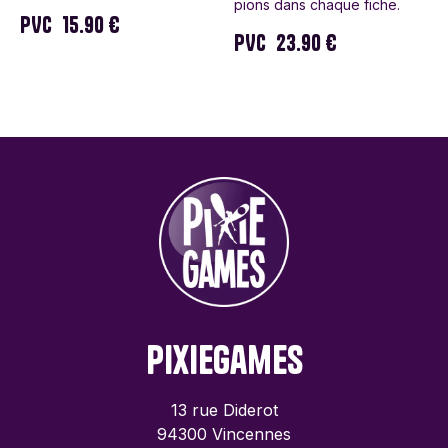
pions dans chaque fiche.
PVC
15.90 €
PVC
23.90 €
PixieGames
13 rue Diderot
94300 Vincennes