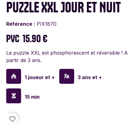
PUZZLE XXL JOUR ET NUIT
Référence :
PIX1870
PVC
15.90 €
Le puzzle XXL est phosphorescent et réversible ! A
partir de 3 ans.
1 joueur et +
3 ans et +
15 min
favorite_border