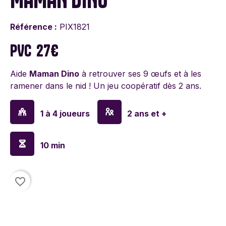
Référence :
PIX1821
PVC
27€
Aide
Maman Dino
à retrouver ses 9 œufs et à les
ramener dans le nid ! Un jeu coopératif dès 2 ans.
1 à 4 joueurs
2 ans et +
10 min
favorite_border