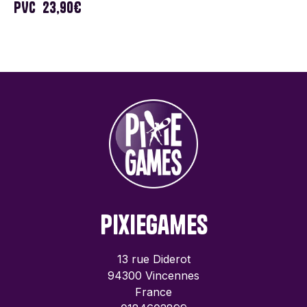
PVC
23,90€
PixieGames
13 rue Diderot
94300 Vincennes
France