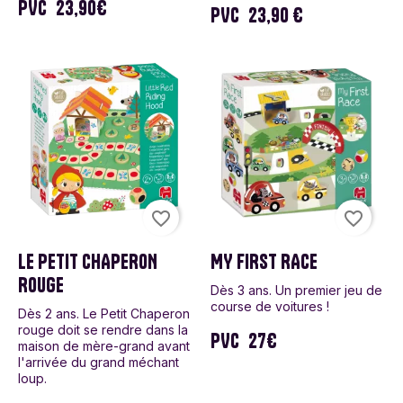
PVC
23,90€
PVC
23,90 €
favorite_border
favorite_border
LE PETIT CHAPERON
MY FIRST RACE
ROUGE
Dès 3 ans. Un premier jeu de
course de voitures !
Dès 2 ans. Le Petit Chaperon
rouge doit se rendre dans la
PVC
27€
maison de mère-grand avant
l'arrivée du grand méchant
loup.