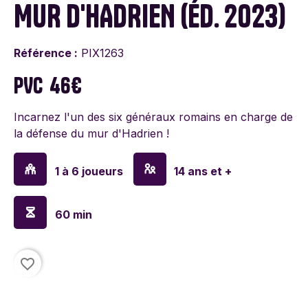
MUR D'HADRIEN (ÉD. 2023)
Référence :
PIX1263
PVC
46€
Incarnez l'un des six généraux romains en charge de
la défense du mur d'Hadrien !
1 à 6 joueurs
14 ans et +
60 min
favorite_border