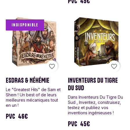
PVC
45€
Indisponible
favorite_border
favorite_border
ESDRAS & NÉHÉMIE
INVENTEURS DU TIGRE
DU SUD
Le "Greatest Hits" de Sam et
Shem ! Un best of de leurs
Dans Inventeurs Du Tigre Du
meilleures mécaniques tout
Sud , Inventez, construisez,
en un !
testez et publiez vos
inventions ingénieuses !
PVC
46€
PVC
45€