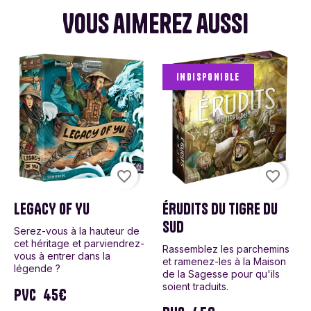
Vous aimerez aussi
Indisponible
favorite_border
favorite_border
LEGACY OF YU
ÉRUDITS DU TIGRE DU
SUD
Serez-vous à la hauteur de
cet héritage et parviendrez-
Rassemblez les parchemins
vous à entrer dans la
et ramenez-les à la Maison
légende ?
de la Sagesse pour qu'ils
soient traduits.
PVC
45€