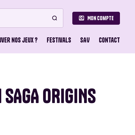
Mon compte
uver nos jeux ?
Festivals
SAV
Contact
le
ons de Base
 SAGA ORIGINS
o Games
ns du Lion