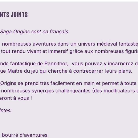
PixieGames
Portal Games
Quin
nts joints
Riviera Games
Salty Knights
Schmi
Saga Origins sont en français.
Tabula Games
Tackturn
Theor
nombreuses aventures dans un univers médiéval fantastiqu
Le tout rendu vivant et immersif grâce aux nombreuses figur
Uchibacoya
Winning Moves
La Su
onde fantastique de Pannithor, vous pouvez y incarnerez 
Infer
e Maître du jeu qui cherche à contrecarrer leurs plans.
rigins se prend très facilement en main et permet à toute la
ombreuses synergies challengeantes (des modificateurs de d
eront à vous !
ntes.
u bourré d'aventures