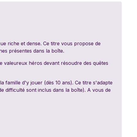
ed Games
dt
y 11
e riche et dense. Ce titre vous propose de
ines présentes dans la boîte.
ite
de valeureux héros devant résoudre des quêtes
nale
 famille d'y jouer (dès 10 ans). Ce titre s'adapte
ifficulté sont inclus dans la boîte). A vous de