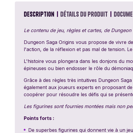
Passe Ton Tour
Games
Description
Détails du produit
Docume
Ravensburger
Le contenu de jeu, règles et cartes, de Dungeon 
Sentosphère
Dungeon Saga Origins vous propose de vivre de 
l'action, de la réflexion et pas mal de tension. 
Topi Games
L'histoire vous plongera dans les donjons du m
épineuses ou bien endosser le rôle du démoniaqu
Grâce à des règles très intuitives Dungeon Saga O
également aux joueurs experts en proposant de n
coopérer pour résoudre les défis qui se présent
Les figurines sont fournies montées mais non pei
Points forts :
De superbes figurines qui donnent vie à un je