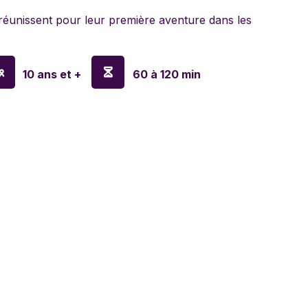
lyn Games
réunissent pour leur première aventure dans les
10 ans et +
60 à 120 min
en
o
y
sa & Doug
nx