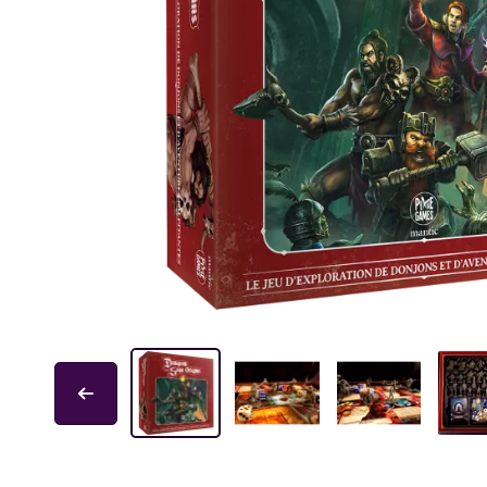
Educa
Garphill Games
GP Toys
Ice Makes
L'École des Loisirs
Mantic
Nathan