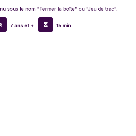
lyn Games
nu sous le nom "Fermer la boîte" ou "Jeu de trac".
a
7 ans et +
15 min
en
o
ay
sa & Doug
anx