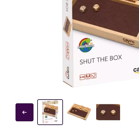
Educa
Garphill Games
GP Toys
Ice Makes
L'École des Loisirs
Mantic
Nathan