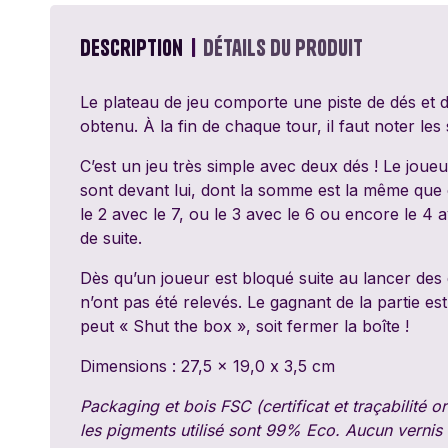
Passe Ton Tour
Games
Description
Détails du produit
Ravensburger
Le plateau de jeu comporte une piste de dés et d
obtenu. À la fin de chaque tour, il faut noter l
Sentosphère
C’est un jeu très simple avec deux dés ! Le joue
Topi Games
sont devant lui, dont la somme est la même que ce
le 2 avec le 7, ou le 3 avec le 6 ou encore le 4 
de suite.
Dès qu’un joueur est bloqué suite au lancer des dé
n’ont pas été relevés. Le gagnant de la partie est 
peut « Shut the box », soit fermer la boîte !
Dimensions : 27,5 x 19,0 x 3,5 cm
Packaging et bois FSC (certificat et traçabilité o
les pigments utilisé sont 99% Eco. Aucun vernis n