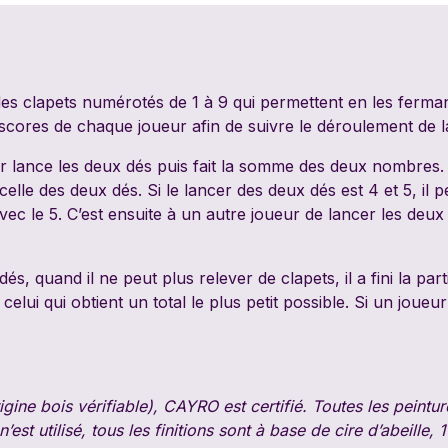
PixieGames
Portal Games
Quin
Riviera Games
Salty Knights
Schmi
es clapets numérotés de 1 à 9 qui permettent en les fermant 
es scores de chaque joueur afin de suivre le déroulement de 
Tabula Games
Tackturn
Theor
ur lance les deux dés puis fait la somme des deux nombres. 
Uchibacoya
Winning Moves
lle des deux dés. Si le lancer des deux dés est 4 et 5, il pe
avec le 5. C’est ensuite à un autre joueur de lancer les deu
s, quand il ne peut plus relever de clapets, il a fini la par
celui qui obtient un total le plus petit possible. Si un joueur 
rigine bois vérifiable), CAYRO est certifié. Toutes les peintu
’est utilisé, tous les finitions sont à base de cire d’abeil