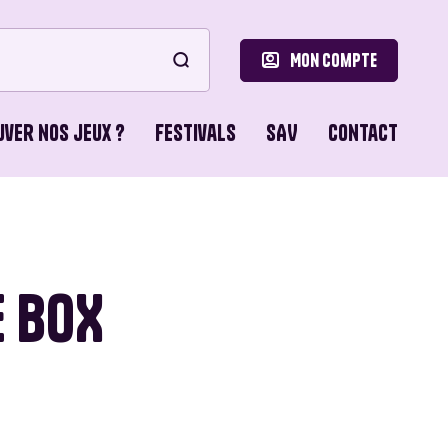
Mon compte
uver nos jeux ?
Festivals
SAV
Contact
le
ons de Base
E BOX
o Games
ons du Lion