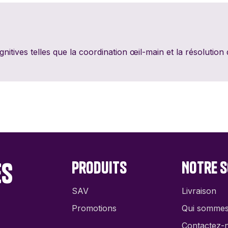
PixieGames
Portal Games
Quin
Riviera Games
Salty Knights
Schmi
tives telles que la coordination œil-main et la résolution
Tabula Games
Tackturn
Theor
Uchibacoya
Winning Moves
es
Produits
Notre s
SAV
Livraison
Promotions
Qui somme
Contactez-