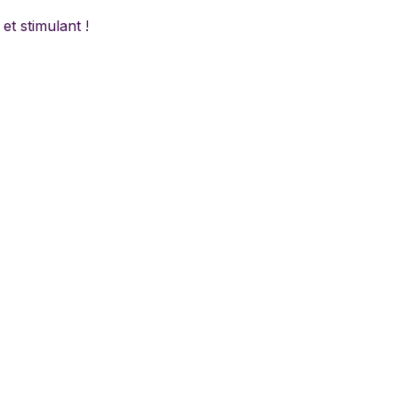
lyn Games
et stimulant !
a
en
o
ay
sa & Doug
anx