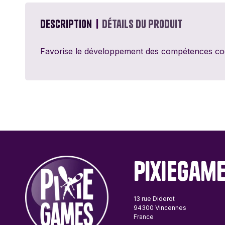
Passe Ton Tour
Games
Description
Détails du produit
Ravensburger
Favorise le développement des compétences cogni
Sentosphère
Topi Games
PixieGam
13 rue Diderot
94300 Vincennes
France