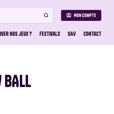
Mon compte
uver nos jeux ?
Festivals
SAV
Contact
le
ons de Base
 BALL
o Games
ons du Lion