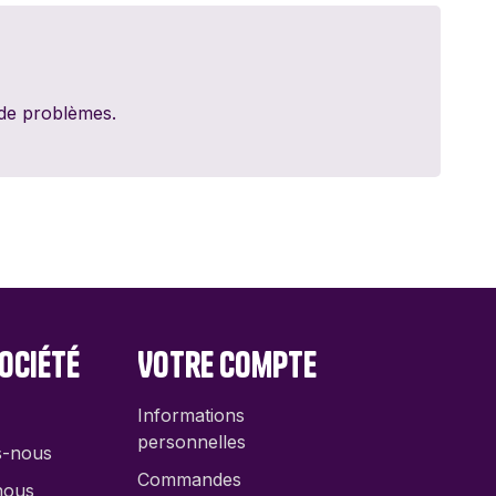
ed Games
dt
 de problèmes.
y 11
ociété
Votre compte
Informations
personnelles
s-nous
Commandes
nous