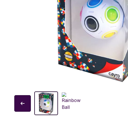
Educa
Garphill Games
GP Toys
Ice Makes
L'École des Loisirs
Mantic
Nathan