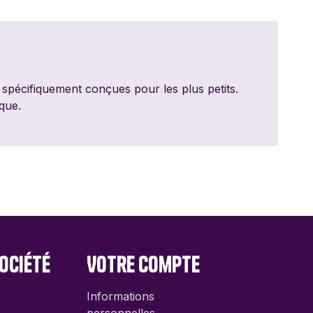
ed Games
dt
, spécifiquement conçues pour les plus petits.
y 11
ique.
ite
nale
ociété
Votre compte
Informations