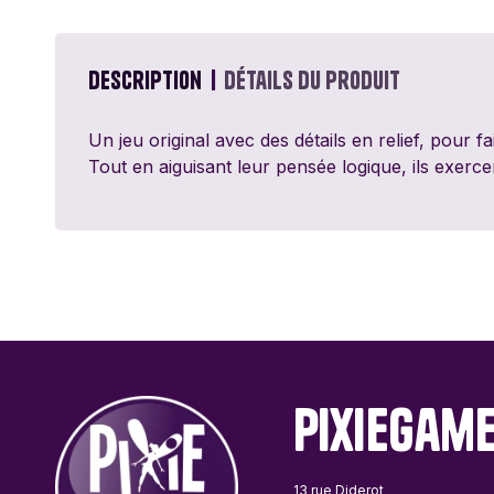
Passe Ton Tour
Games
Description
Détails du produit
Ravensburger
Un jeu original avec des détails en relief, pour 
Sentosphère
Tout en aiguisant leur pensée logique, ils exerce
Topi Games
PixieGam
13 rue Diderot