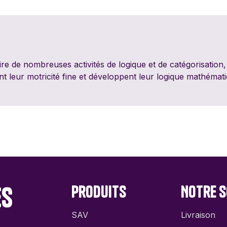
PixieGames
Portal Games
Quin
Riviera Games
Salty Knights
Schmi
faire de nombreuses activités de logique et de catégorisation
Tabula Games
Tackturn
Theor
nt leur motricité fine et développent leur logique mathémat
Uchibacoya
Winning Moves
La Su
Infer
es
Produits
Notre s
SAV
Livraison