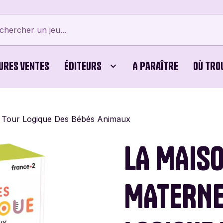
ures ventes
Éditeurs
A paraître
Où tro
tes
Bellows Intent
Cubes
Beyblade X
Bicyc
- Tour Logique Des Bébés Animaux
erts
Card Noir
Jeux Familiaux
Cartamundi
Editi
LA MAIS
ames
Cayro
Puzzles
Chouic
Comb
MATERNE
Dijon Jogos
Dujardin
Éditio
Vert