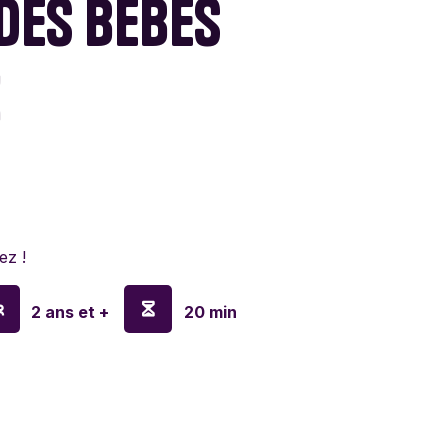
DES BÉBÉS
lyn Games
X
en
o
ez !
y
2 ans et +
20 min
sa & Doug
nx