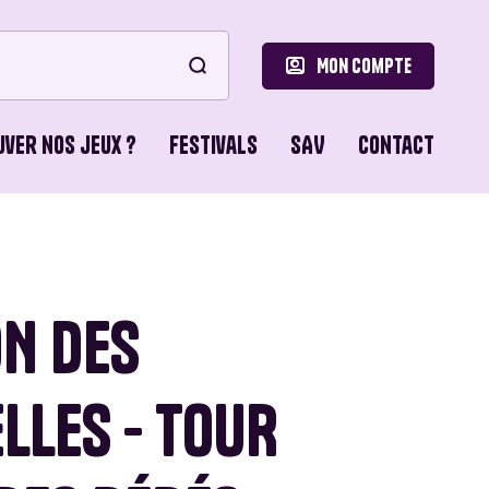
Mon compte
uver nos jeux ?
Festivals
SAV
Contact
le
ons de Base
ON DES
o Games
LLES - TOUR
ns du Lion