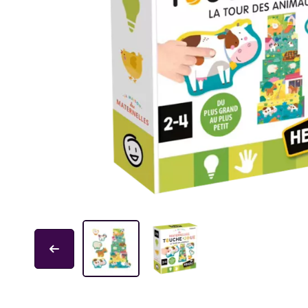
Educa
Garphill Games
GP Toys
Ice Makes
L'École des Loisirs
Mantic
Nathan