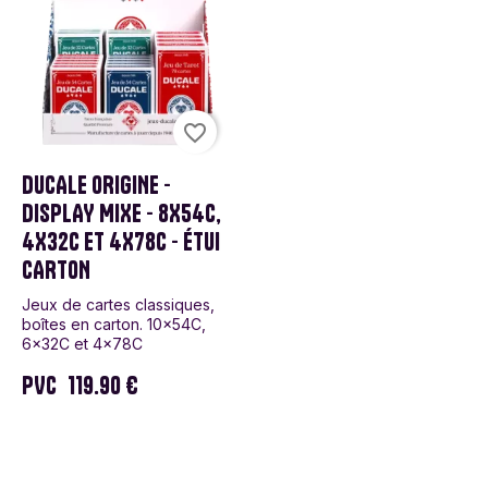
favorite_border
DUCALE ORIGINE -
DISPLAY MIXE - 8X54C,
4X32C ET 4X78C - ÉTUI
CARTON
Jeux de cartes classiques,
boîtes en carton. 10x54C,
6x32C et 4x78C
PVC
119.90 €