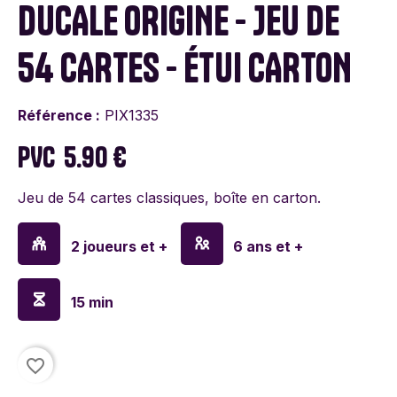
DUCALE ORIGINE - JEU DE
54 CARTES - ÉTUI CARTON
Référence :
PIX1335
PVC
5.90 €
Jeu de 54 cartes classiques, boîte en carton.
2 joueurs et +
6 ans et +
15 min
favorite_border