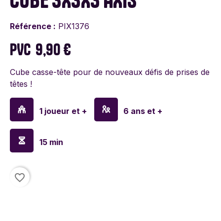
Référence :
PIX1376
PVC
9,90 €
Cube casse-tête pour de nouveaux défis de prises de
têtes !
1 joueur et +
6 ans et +
15 min
favorite_border