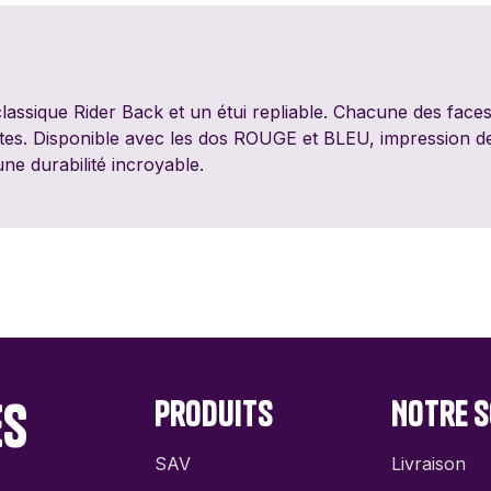
PixieGames
Portal Games
Quin
Riviera Games
Salty Knights
Schmi
lassique Rider Back et un étui repliable. Chacune des faces
rtes. Disponible avec les dos ROUGE et BLEU, impression de
Tabula Games
Tackturn
Theor
e durabilité incroyable.
Uchibacoya
Winning Moves
La Su
Infer
es
Produits
Notre s
SAV
Livraison