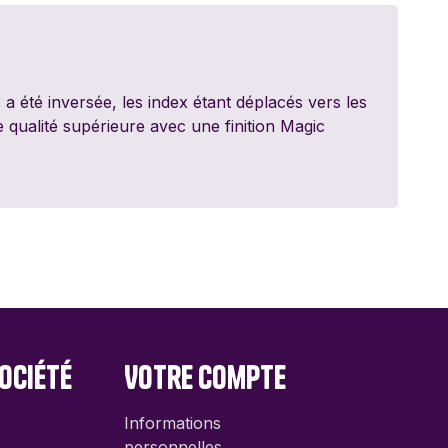
ed Games
dt
 a été inversée, les index étant déplacés vers les
 qualité supérieure avec une finition Magic
y 11
ite
nale
ociété
Votre compte
Informations
personnelles