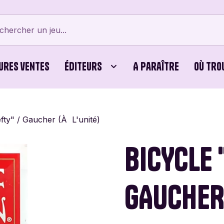
ures ventes
Éditeurs
A paraître
Où tro
tes
Bellows Intent
Cubes
Beyblade X
Bicyc
efty" / Gaucher (À L'unité)
erts
Card Noir
Jeux Familiaux
Cartamundi
Editi
BICYCLE 
ames
Cayro
Puzzles
Chouic
Comb
GAUCHER 
Dijon Jogos
Dujardin
Éditio
Vert