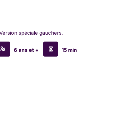
lyn Games
 Version spéciale gauchers.
en
6 ans et +
15 min
o
y
sa & Doug
nx