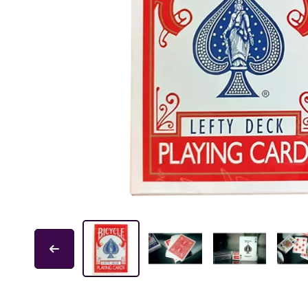
Educa
Garphill Games
GP Toys
Ice Makes
L'École des Loisirs
Mantic
Nathan