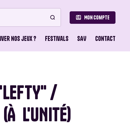
Mon compte
uver nos jeux ?
Festivals
SAV
Contact
le
ons de Base
"LEFTY" /
o Games
(À L'UNITÉ)
ns du Lion