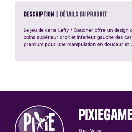
Passe Ton Tour
Games
Description
Détails du produit
Ravensburger
Le jeu de carte Lefty / Gaucher offre un design c
coins supérieur droit et inférieur gauche des ca
Sentosphère
premium pour une manipulation en douceur et un
Topi Games
PixieGam
13 rue Diderot