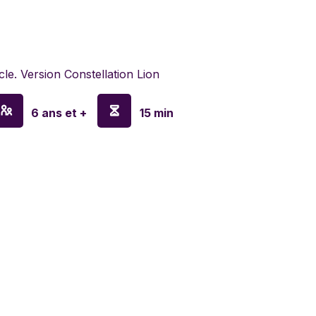
lyn Games
le. Version Constellation Lion
en
6 ans et +
15 min
o
y
sa & Doug
nx