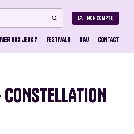
Mon compte
uver nos jeux ?
Festivals
SAV
Contact
le
ons de Base
- CONSTELLATION
o Games
ns du Lion