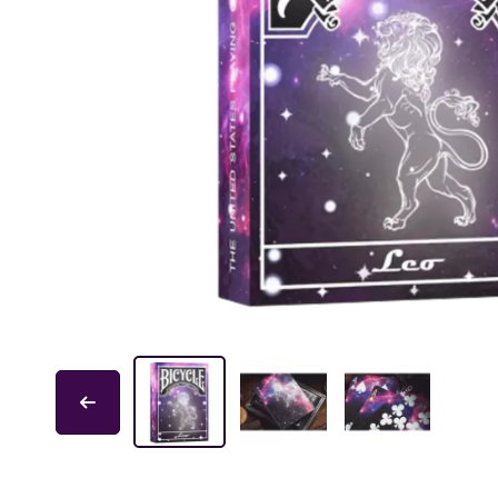
Educa
Garphill Games
GP Toys
Ice Makes
L'École des Loisirs
Mantic
Nathan