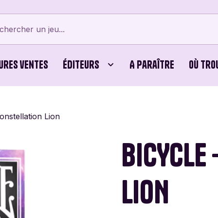
ures ventes
Éditeurs
A paraître
Où tro
tes
Bellows Intent
Cubes
Beyblade X
Bicyc
onstellation Lion
erts
Card Noir
Jeux Familiaux
Cartamundi
Editi
BICYCLE 
ames
Cayro
Puzzles
Chouic
Comb
LION
Dijon Jogos
Dujardin
Éditio
Vert