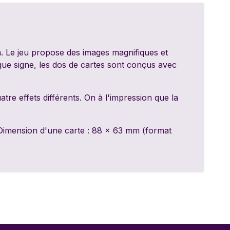
ed Games
dt
n. Le jeu propose des images magnifiques et
aque signe, les dos de cartes sont conçus avec
y 11
ite
tre effets différents. On à l'impression que la
nale
 Dimension d'une carte : 88 x 63 mm (format