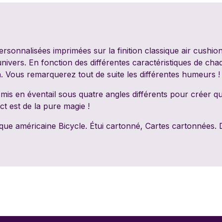
PixieGames
Portal Games
Quin
Riviera Games
Salty Knights
Schmi
rsonnalisées imprimées sur la finition classique air cushio
'univers. En fonction des différentes caractéristiques de ch
Tabula Games
Tackturn
Theor
. Vous remarquerez tout de suite les différentes humeurs !
Uchibacoya
Winning Moves
La Su
 mis en éventail sous quatre angles différents pour créer qua
Infer
ct est de la pure magie !
que américaine Bicycle. Étui cartonné, Cartes cartonnées.