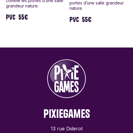
comme les portes d’une salle
portes d’une salle grandeur
grandeur nature.
nature.
PVC
55€
PVC
55€
PixieGames
13 rue Diderot