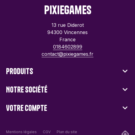
PixieGames
13 rue Diderot
94300 Vincennes
France
0184602899
contact@pixiegames.fr
Produits
Notre société
Votre compte
Mentions légales
CGV
Plan du site
Ad