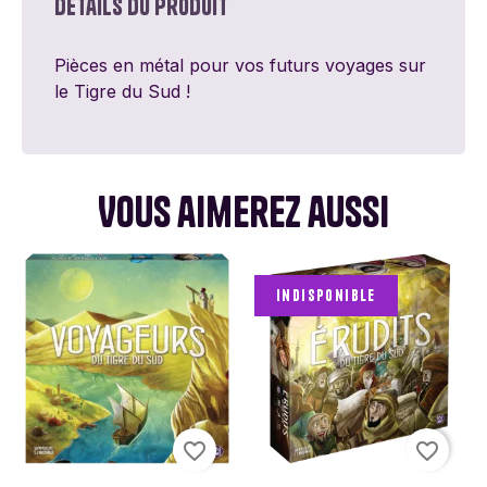
Détails du produit
Pièces en métal pour vos futurs voyages sur
le Tigre du Sud !
Vous aimerez aussi
Indisponible
favorite_border
favorite_border